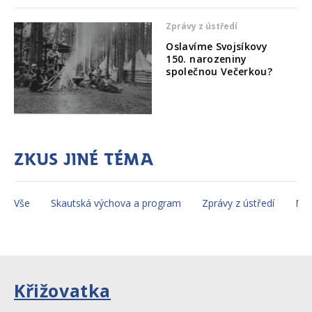
Zprávy z ústředí
Oslavíme Svojsíkovy
150. narozeniny
společnou Večerkou?
Zkus jiné téma
Vše
Skautská výchova a program
Zprávy z ústředí
Mez
Křižovatka