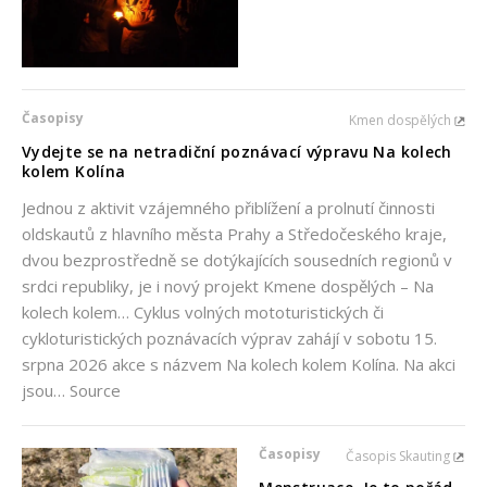
Časopisy
Kmen dospělých
Vydejte se na netradiční poznávací výpravu Na kolech
kolem Kolína
Jednou z aktivit vzájemného přiblížení a prolnutí činnosti
oldskautů z hlavního města Prahy a Středočeského kraje,
dvou bezprostředně se dotýkajících sousedních regionů v
srdci republiky, je i nový projekt Kmene dospělých – Na
kolech kolem… Cyklus volných mototuristických či
cykloturistických poznávacích výprav zahájí v sobotu 15.
srpna 2026 akce s názvem Na kolech kolem Kolína. Na akci
jsou… Source
Časopisy
Časopis Skauting