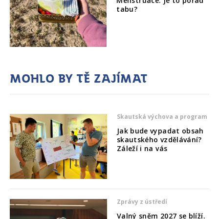
Menstruace. Je to pořád
tabu?
Mohlo by tě zajímat
Skautská výchova a program
Jak bude vypadat obsah
skautského vzdělávání?
Záleží i na vás
Zprávy z ústředí
Valný sněm 2027 se blíží.