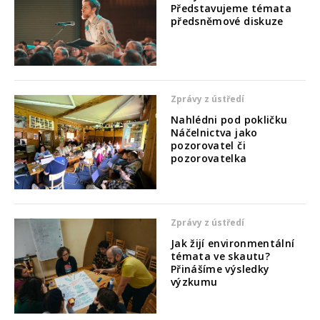
Představujeme témata
předsněmové diskuze
Zprávy z ústředí
Nahlédni pod pokličku
Náčelnictva jako
pozorovatel či
pozorovatelka
Zprávy z ústředí
Jak žijí environmentální
témata ve skautu?
Přinášíme výsledky
výzkumu