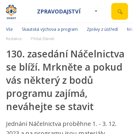
ZPRAVODAJSTVÍ
Vše
Skautská výchova a program
Zprávy z ústředí
Mez
Redakce
Přidat článek
130. zasedání Náčelnictva
se blíží. Mrkněte a pokud
vás některý z bodů
programu zajímá,
neváhejte se stavit
Jednání Náčelnictva proběhne 1. - 3. 12.
2023 a na programu jsou materiály