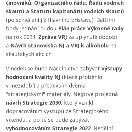
činovníků, Organizačního řádu, Řádu vodních
skautů a Statutu kapitanátu vodních skautů
(po schválení již Hlavního přístavu). Dalšími
body jednání budou
Plán práce Výkonné rady
na rok 2024,
Zpráva VRJ
za uplynulé období
a
Návrh stanoviska NJ a VRJ k alkoholu
na
skautských akcích.
V neděli se bude Náčelnictvo zabývat
výstupy
hodnocení kvality NJ
(které proběhlo
v mezidobí) a především dvěma
"strategickými" materiály. Nejprve projedná
návrh Strategie 2030
, který vznikl
dopracováním výstupů ze Strategického
víkendu, a po té se bude zabývat
vyhodnocováním Strategie 2022
. Nedělní