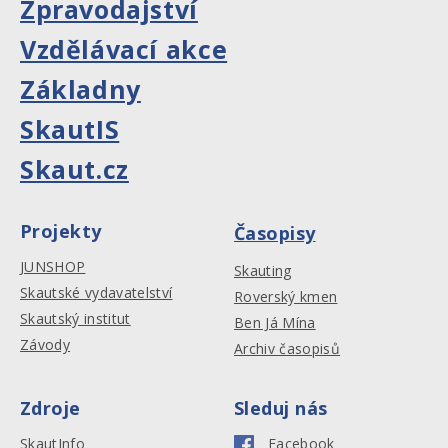
Zpravodajství
Vzdělávací akce
Základny
SkautIS
Skaut.cz
Projekty
Časopisy
JUNSHOP
Skauting
Skautské vydavatelství
Roverský kmen
Skautský institut
Ben Já Mína
Závody
Archiv časopisů
Zdroje
Sleduj nás
SkautInfo
Facebook