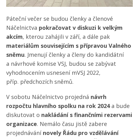
Páteční večer se budou členky a členové
Náčelnictva
pokračovat v diskuzi k velkým
akcím
, kterou zahájili v září, a dále pak
materiálům souvisejícím s přípravou Valného
sněmu
. Jmenují členky a členy do kandidátní
a návrhové komise VSJ, budou se zabývat
vyhodnocením usnesení mVSJ 2022,
příp. předchozích sněmů.
V sobotu Náčelnictvo projedná
návrh
rozpočtu hlavního spolku na rok 2024
a bude
diskutovat o
nakládání s finančními rezervami
organizace
. Nemálo času jistě zabere
projednávání
novely Řádu pro vzdělávání