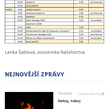
Lenka Šablová, asistentka Náčelnictva
Nejnovější zprávy
Časopisy
Časopis Skauting
Neboj, neboj