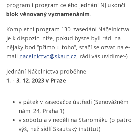
program i program celého jednání NJ ukončí
blok věnovaný vyznamenáním
.
Kompletní program 130. zasedání Náčelnictva
je k dispozici níže, pokud byste byli rádi na
nějaký bod “přímo u toho”, stačí se ozvat na e-
mail
nacelnictvo@skaut.cz
, rádi vás uvidíme:-)
Jednání Náčelnictva proběhne
1. - 3. 12. 2023 v Praze
v pátek v zasedačce ústředí (Senovážném
nám. 24, Praha 1)
v sobotu a v neděli na Staromáku (o patro
výš, než sídlí Skautský institut)