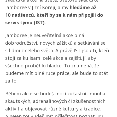
jamboree v Jižní Koreji, a my
hledáme až
10 nadšenců, kteří by se k nám připojili do
servis týmu (IST).
Jamboree je neuvěřitelná akce plná
dobrodružství, nových zážitků a setkávání se
s lidmi z celého světa. A právě IST jsou ti, kteří
stojí za kulisami celé akce a zajišťují, aby
všechno proběhlo hladce. To znamená, že
budeme mít plné ruce práce, ale bude to stát
za to!
Během akce se budeš moci zúčastnit mnoha
skautských, adrenalinových či zkušenostních
aktivit a objevovat různé kultury a tradice.
A nejen to! Budeš mít příležitost poznat lidi