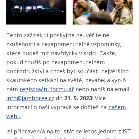
Tento zážitek ti poskytne neuvěřitelné
zkušenosti a nezapomenutelné vzpomínky,
které budeš mít navždycky v srdci. Takže,
pokud toužíš po nezapomenutelném
dobrodružství a chceš být součástí největšího
skautského setkání na světě, neváhej a vyplň
nám
registrační formulář
nebo napiš na email
info@jamboree.cz
do
21. 5. 2023
! Více
informací o naší výpravě se dočteš na
našem
webu
.
Jsi připraven/​a na to, stát se letos jedním z IST