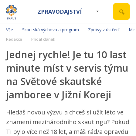
ZPRAVODAJSTVÍ
Vše
Skautská výchova a program
Zprávy z ústředí
Mez
Redakce
Přidat článek
Jednej rychle! Je tu 10 last
minute míst v servis týmu
na Světové skautské
jamboree v Jižní Koreji
Hledáš novou výzvu a chceš si užít léto ve
znamení mezinárodního skautingu? Pokud
Ti bylo více než 18 let, a máš rád/a opravdu