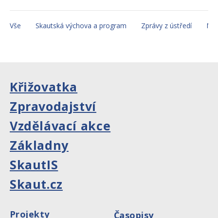
Vše
Skautská výchova a program
Zprávy z ústředí
Mez
Křižovatka
Zpravodajství
Vzdělávací akce
Základny
SkautIS
Skaut.cz
Projekty
Časopisy