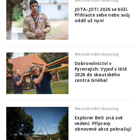
Mezinárodní skauting
JOTA–JOTI 2026 se blíží.
Přihlaste sebe nebo svůj
oddíl už nyní
Mezinárodní skauting
Dobrovolnictví v
Pyrenejích: Vyjeď v létě
2026 do skautského
centra Griébal
Mezinárodní skauting
Explorer Belt zná své
vedení. Přípravy
obnovené akce pokračují