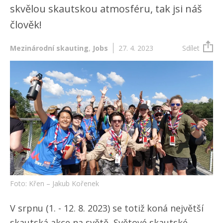
skvělou skautskou atmosféru, tak jsi náš
člověk!
Mezinárodní skauting
,
Jobs
27. 4. 2023
Sdílet
Foto: Křen – Jakub Kořenek
V srpnu (1. - 12. 8. 2023) se totiž koná největší
skautská akce na světě, Světové skautské