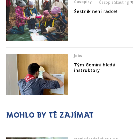
Časopisy
Časopis Skauting
Šestník není rádce!
Jobs
Tým Gemini hledá
instruktory
Mohlo by tě zajímat