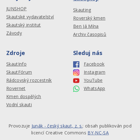
JUNSHOP
Skauting
Skautské vydavatelství
Roverský kmen
Skautský institut
Ben Já Mína
Závody
Archiv časopisů
Zdroje
Sleduj nás
SkautInfo
Facebook
SkautFórum
Instagram
Rádcovský rozcestník
YouTube
Rovernet
WhatsApp
Kmen dospělých
Vodní skauti
Provozuje
Junák - český skaut, z. s.
: obsah publikován pod
licencí Creative Commons
BY-NC-SA